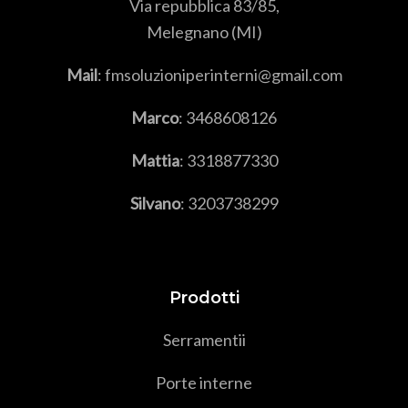
Via repubblica 83/85,
Melegnano (MI)
Mail
: fmsoluzioniperinterni@gmail.com
Marco
:
3468608126
Mattia
:
3318877330
Silvano
:
3203738299
Prodotti
Serramenti
i
Porte interne