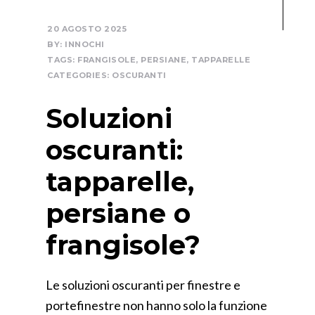
20 AGOSTO 2025
BY:
INNOCHI
TAGS:
FRANGISOLE
,
PERSIANE
,
TAPPARELLE
CATEGORIES:
OSCURANTI
Soluzioni
oscuranti:
tapparelle,
persiane o
frangisole?
Le soluzioni oscuranti per finestre e
portefinestre non hanno solo la funzione