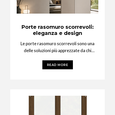
Porte rasomuro scorrevoli:
eleganza e design
Le porte rasomuro scorrevoli sono una
delle soluzioni più apprezzate da chi
desidera ambienti moderni, puliti e
funzionali. A differenza
READ MORE