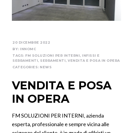
20 DICEMBRE 2022
BY:
INNOMC
TAGS:
FM SOLUZIONI PER INTERNI
,
INFISSI E
SERRAMENTI
,
SERRAMENTI
,
VENDITA E POSA IN OPERA
CATEGORIES:
NEWS
VENDITA E POSA
IN OPERA
FM SOLUZIONI PER INTERNI, azienda
esperta, professionale e sempre vicina alle
esigenze del cliente, è in grado di offrirti un