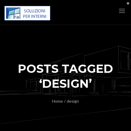
POSTS TAGGED
‘DESIGN’
Home
/
design