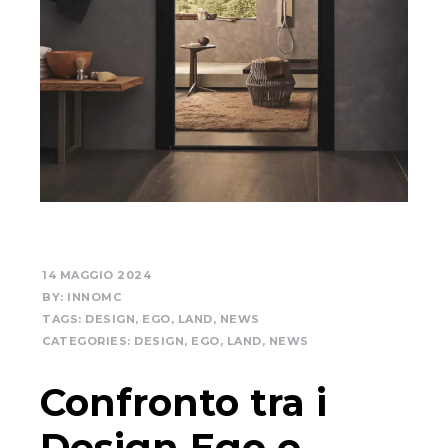
14 MAGGIO 2024
BY:
INNOMC
TAGS:
DESIGN
,
EGO
,
LAND
,
NEWS
CATEGORIES:
DESIGN
,
EGO
,
LAND
,
NEWS
Confronto tra i
Design Ego e