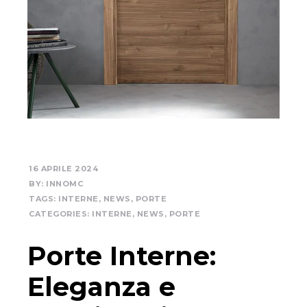
16 APRILE 2024
BY:
INNOMC
TAGS:
INTERNE
,
NEWS
,
PORTE
CATEGORIES:
INTERNE
,
NEWS
,
PORTE
Porte Interne:
Eleganza e