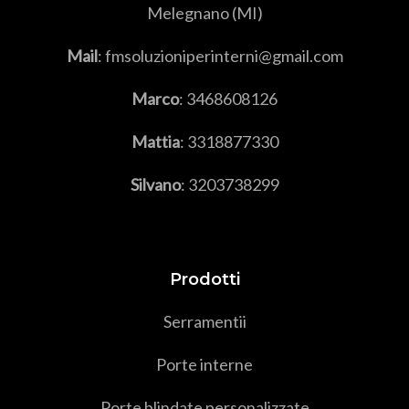
Melegnano (MI)
Mail
: fmsoluzioniperinterni@gmail.com
Marco
:
3468608126
Mattia
:
3318877330
Silvano
:
3203738299
Prodotti
Serramenti
i
Porte interne
Porte blindate personalizzate