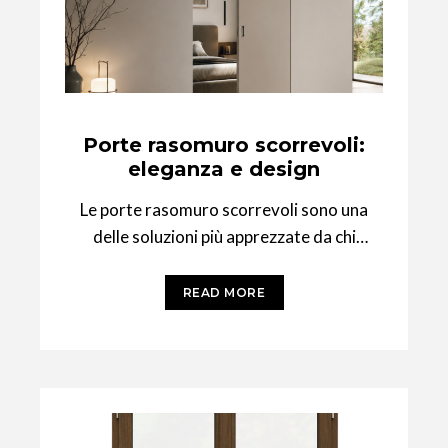
Porte rasomuro scorrevoli:
eleganza e design
Le porte rasomuro scorrevoli sono una
delle soluzioni più apprezzate da chi
desidera ambienti moderni, puliti e
funzionali. A differenza
READ MORE