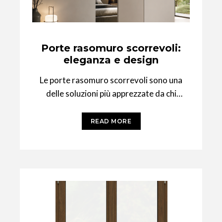
Porte rasomuro scorrevoli:
eleganza e design
Le porte rasomuro scorrevoli sono una
delle soluzioni più apprezzate da chi
desidera ambienti moderni, puliti e
funzionali. A differenza
READ MORE