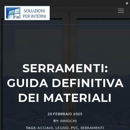
SERRAMENTI:
GUIDA DEFINITIVA
DEI MATERIALI
20 FEBBRAIO 2025
BY:
INNOCHI
TAGS:
ACCIAIO
,
LEGNO
,
PVC
,
SERRAMENTI