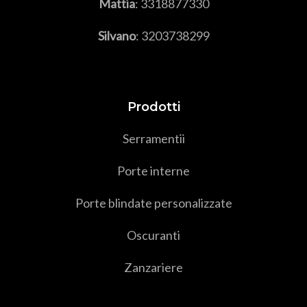
Mattia
:
3318877330
Silvano
:
3203738299
Prodotti
Serramenti
i
Porte interne
Porte blindate personalizzate
Oscuranti
Zanzariere