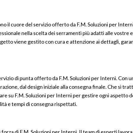
no il cuore del servizio offerto da F.M. Soluzioni per Intern
onale nella scelta dei serramenti più adatti alle vostre esig
getto viene gestito con cura e attenzione ai dettagli, gara
servizio di punta offerto da F.M. Soluzioni per Interni. Con
urazione, dal design iniziale alla consegna finale. Che si tra
re su F.M. Soluzioni per Interni per gestire ogni aspetto d
lità e tempi di consegna rispettati.
orza di F.M. Soluzioni per Interni. Il team di esperti lavora