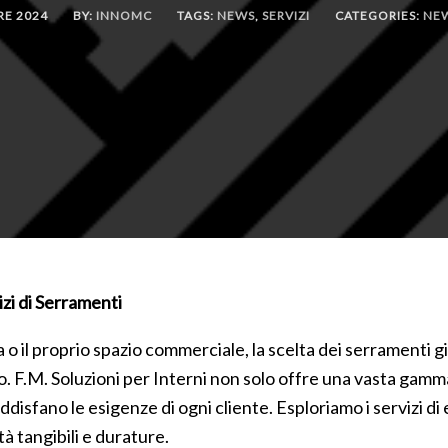
RE 2024
BY:
INNOMC
TAGS:
NEWS
,
SERVIZI
CATEGORIES:
NE
izi di Serramenti
 o il proprio spazio commerciale, la scelta dei serramenti gi
. F.M. Soluzioni per Interni non solo offre una vasta gamma 
ddisfano le esigenze di ogni cliente. Esploriamo i servizi di
tà tangibili e durature.