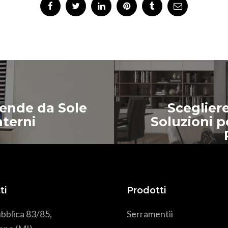
Tende da Sole
Scegliere
nterni
Soluzioni pe
ti
Prodotti
bblica 83/85,
Serramenti
i