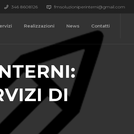
346 8608126
fmsoluzioniperinterni@gmail.com
ervizi
Realizzazioni
News
Contatti
INTERNI:
VIZI DI